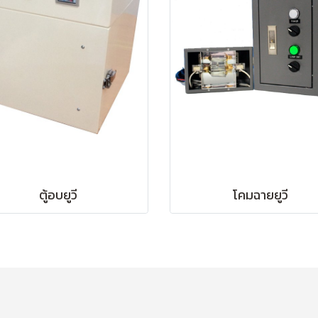
ตู้อบยูวี
โคมฉายยูวี