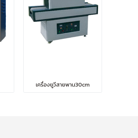
เครื่องยูวีสายพาน30cm