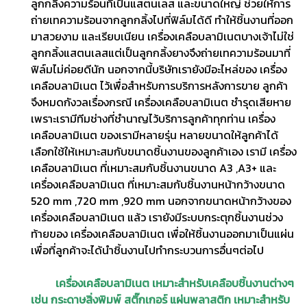
ลูกกลิ้งความร้อนที่เป็นแสตนเลส และขนาดใหญ่ ช่วยให้การ
ถ่ายเทความร้อนจากลูกกลิ้งไปที่ฟิล์มได้ดี ทำให้ชิ้นงานที่ออก
มาสวยงาม และเรียบเนียน เครื่องเคลือบลามิเนตบางเจ้าไม่ใช่
ลูกกลิ้งแสตนเลสแต่เป็นลูกกลิ้งยางจึงถ่ายเทความร้อนมาที่
ฟิล์มไม่ค่อยดีนัก นอกจากนี้บริษัทเรายังมีอะไหล่ของ เครื่อง
เคลือบลามิเนต ไว้เพื่อสำหรับการบริการหลังการขาย ลูกค้า
จึงหมดกังวลเรื่องกรณี เครื่องเคลือบลามิเนต ชำรุดเสียหาย
เพราะเรามีทีมช่างที่ชำนาญไว้บริการลูกค้าทุกท่าน เครื่อง
เคลือบลามิเนต ของเรามีหลายรุ่น หลายขนาดให้ลูกค้าได้
เลือกใช้ให้เหมาะสมกับขนาดชิ้นงานของลูกค้าเอง เรามี เครื่อง
เคลือบลามิเนต ที่เหมาะสมกับชิ้นงานขนาด A3 ,A3+ และ
เครื่องเคลือบลามิเนต ที่เหมาะสมกับชิ้นงานหน้ากว้างขนาด
520 mm ,720 mm ,920 mm นอกจากขนาดหน้ากว้างของ
เครื่องเคลือบลามิเนต แล้ว เรายังมีระบบกระตุกชิ้นงานช่วง
ท้ายของ เครื่องเคลือบลามิเนต เพื่อให้ชิ้นงานออกมาเป็นแผ่น
เพื่อที่ลูกค้าจะได้นำชิ้นงานไปทำกระบวนการอื่นๆต่อไป
เครื่องเคลือบลามิเนต เหมาะสำหรับเคลือบชิ้นงานต่างๆ
เช่น กระดาษสิ่งพิมพ์ สติ๊กเกอร์ แผ่นพลาสติก เหมาะสำหรับ