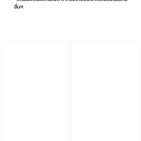
อื่นๆ