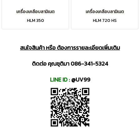
เครื่องเคลือบลามิเนต
เครื่องเคลือบลามิเนต
HLM 350
HLM 720 HS
สนใจสินค้า หรือ ต้องการรายละเอียดเพิ่มเติม
ติดต่อ คุณชุติมา
086-341-5324
LINE ID :
@UV99